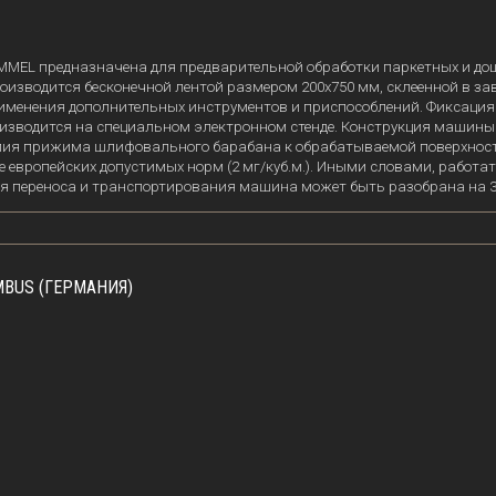
L предназначена для предварительной обработки паркетных и дощаты
изводится бесконечной лентой размером 200х750 мм, склеенной в за
применения дополнительных инструментов и приспособлений. Фиксац
водится на специальном электронном стенде. Конструкция машины о
илия прижима шлифовального барабана к обрабатываемой поверхност
ьше европейских допустимых норм (2 мг/куб.м.). Иными словами, рабо
ия переноса и транспортирования машина может быть разобрана на 3
BUS (ГЕРМАНИЯ)