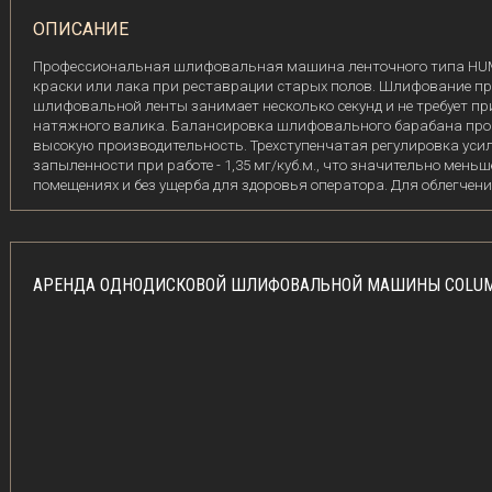
ОПИСАНИЕ
Профессиональная шлифовальная машина ленточного типа HUMME
краски или лака при реставрации старых полов. Шлифование про
шлифовальной ленты занимает несколько секунд и не требует 
натяжного валика. Балансировка шлифовального барабана произ
высокую производительность. Трехступенчатая регулировка ус
запыленности при работе - 1,35 мг/куб.м., что значительно мен
помещениях и без ущерба для здоровья оператора. Для облегчен
АРЕНДА ОДНОДИСКОВОЙ ШЛИФОВАЛЬНОЙ МАШИНЫ COLUM