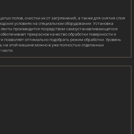
х полов, очистки их от загрязнений, а также для снятия слоя
водских условиях на специальном оборудовании. Установка
ия ленты производится посредством самоустанавливающегося
беспечивает прекрасное качество обработки поверхности и
и позволяет оптимально подобрать режим обработки. Уровень
тать на этой машине можно в уже полностью отделанных
 части.