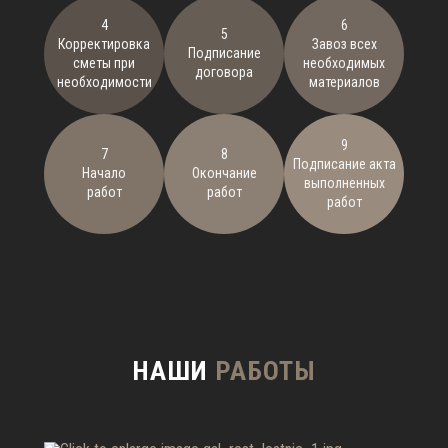
4
6
5
Корректировка
Завоз всех
Подписание
сметы при
необходимых
договора
необходимости
материалов
9
7
8
Подписание акта
Начало
Окончание
выполненных
работ
работ
работ
НАШИ
РАБОТЫ