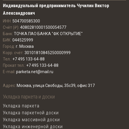
Индивидуальный предприниматель Чучилин Виктор
Александрович
ИНН:
504700585300
Счёт (₽):
40802810001500054577
Банк:
ТОЧКА ПАО БАНКА "ФК ОТКРЫТИЕ"
БИК:
044525999
Город:
г. Москва
Корр. счёт:
30101810845250000999
Тел.:
+7 495 133-64-88
Прокат тел.:
+7 495 133-64-88
E-mail:
parketa.net@mail.ru
Адрес:
Москва, улица Свободы, 35с39, офис 317
Укладка паркета и доски
Укладка паркета
Укладка паркетной доски
Укладка массивной доски
Укладка инженерной доски