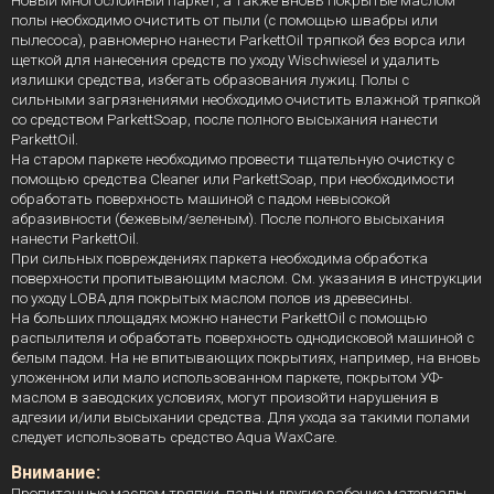
Новый многослойный паркет, а также вновь покрытые маслом
полы необходимо очистить от пыли (с помощью швабры или
пылесоса), равномерно нанести ParkettOil тряпкой без ворса или
щеткой для нанесения средств по уходу Wischwiesel и удалить
излишки средства, избегать образования лужиц. Полы с
сильными загрязнениями необходимо очистить влажной тряпкой
со средством ParkettSoap, после полного высыхания нанести
ParkettOil.
На старом паркете необходимо провести тщательную очистку с
помощью средства Cleaner или ParkettSoap, при необходимости
обработать поверхность машиной с падом невысокой
абразивности (бежевым/зеленым). После полного высыхания
нанести ParkettOil.
При сильных повреждениях паркета необходима обработка
поверхности пропитывающим маслом. См. указания в инструкции
по уходу LOBA для покрытых маслом полов из древесины.
На больших площадях можно нанести ParkettOil с помощью
распылителя и обработать поверхность однодисковой машиной с
белым падом. На не впитывающих покрытиях, например, на вновь
уложенном или мало использованном паркете, покрытом УФ-
маслом в заводских условиях, могут произойти нарушения в
адгезии и/или высыхании средства. Для ухода за такими полами
следует использовать средство Aqua WaxCare.
Внимание:
Пропитанные маслом тряпки, пады и другие рабочие материалы