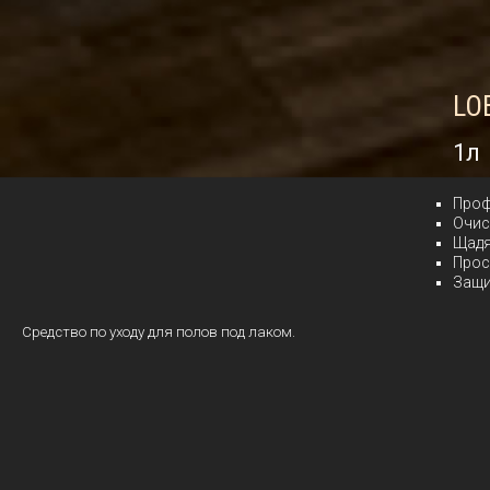
LO
1л
Проф
Очис
Щадя
Прос
Защи
Средство по уходу для полов под лаком.