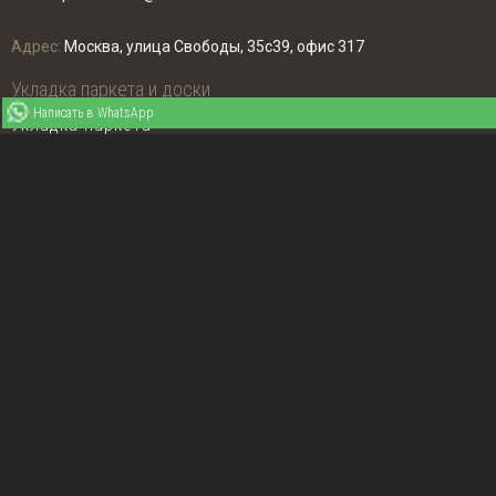
Адрес:
Москва, улица Свободы, 35с39, офис 317
Укладка паркета и доски
Написать в WhatsApp
Укладка паркета
Укладка паркетной доски
Укладка массивной доски
Укладка инженерной доски
Укладка террасной доски
Циклевка и шлифовка
Циклевка и шлифовка паркета
Реставрация паркета
Реставрация лестниц
Покраска пола
Покрытие лаком паркета и доски
Покрытие маслом паркета и доски