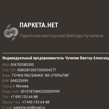
ПАРКЕТА.НЕТ
Паркетная мастерская Виктора Чучилина
Индивидуальный предприниматель Чучилин Виктор Алексан
ИНН:
504700585300
Счёт (₽):
40802810001500054577
Банк:
ТОЧКА ПАО БАНКА "ФК ОТКРЫТИЕ"
БИК:
044525999
Город:
г. Москва
Корр. счёт:
30101810845250000999
Тел.:
+7 495 133-64-88
Прокат тел.:
+7 495 133-64-88
E-mail:
parketa.net@mail.ru