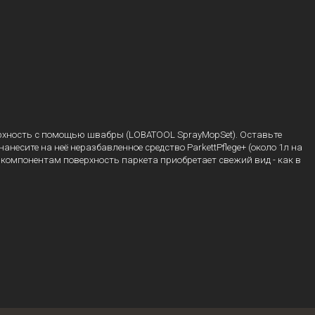
верхность с помощью швабры (LOBATOOL SprayMopSet). Оставьте
несите на неё неразбавленное средство ParkettPflege+ (около 1л на
омпонентам поверхность паркета приобретает свежий вид - как в