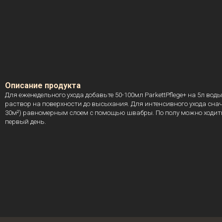
Описание продукта
Для еженедельного ухода добавьте 50-100мл ParkettPflege+ на 5л 
раствор на поверхности до высыхания. Для интенсивного ухода снача
30м²) равномерным слоем с помощью швабры. По полу можно ходит
первый день.