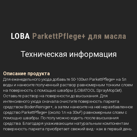
LOBA
ParkettPflege+ для масла
Техническая информация
Описание продукта
Для еженедельного ухода добавьте 50-100мл ParkettPflege+ на 5л
воды и нанесите полученный раствор равномерным тонким слоем
на поверхность с помощью швабры (LOBATOOL SprayMopSet).
Оставьте раствор на поверхности до высыхания. Для
интенсивного ухода сначала очистите поверхность паркета
средством BodenReiniger+, а затем нанесите на неё неразбавленное
средство ParkettPflege+ (около 1л на 30м²) равномерным слоем с
помощью швабры. По полу можно ходить после высыхания
средства. Благодаря ухаживающим натуральным компонентам
поверхность паркета приобретает свежий вид - как в первый день.