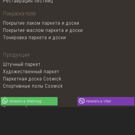
Реставрация лестниц
Покраска пола
Покрытие лаком паркета и доски
Покрытие маслом паркета и доски
Тонировка паркета и доски
Продукция
Штучный паркет
Художественный паркет
Паркетная доска Coswick
Спортивные полы Coswick
Паркетная химия
Написать в WhatsApp
Написать в Viber
Паркетный лак
Масло для пола
Клей для паркета
Грунтовка для пола