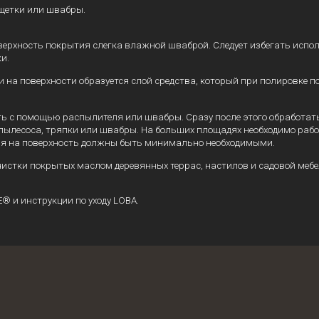
 щетки или швабры.
ь поверхность покрытия слегка влажной шваброй. Следует избегать ис
и.
и на поверхности образуется слой средства, который при полировке п
ость с помощью распылителя или швабры. Сразу после этого обработа
пылесоса, тряпки или швабры. На больших площадях необходимо раб
вия на поверхность должны быть минимально необходимыми.
истки покрытых маслом деревянных террас, настилов и садовой мебе
® и инструкции по уходу LOBA.