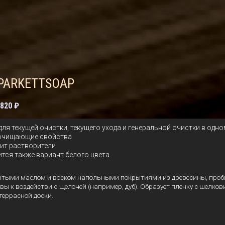
PARKETTSOAP
820 ₽
для текущей очистки, текущего ухода и генеральной очистки в одн
очищающие свойства
ит растворители
тся также вариант белого цвета
рытыми маслом и воском напольными покрытиями из древесины, проб
ивы к воздействию щелочей (например, дуб). Образует пленку с шелк
террасной доски.