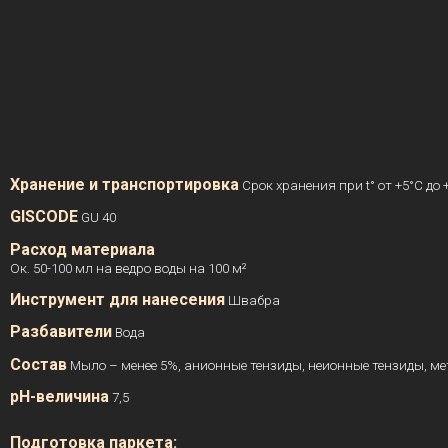
Хранение и транспортировка
Срок хранения при t° от +5°C до 
GISCODE
GU 40
Расход материала
Ок. 50-100 мл на ведро воды на 100 м²
Инструмент для нанесения
Швабра
Разбавители
Вода
Состав
Мыло – менее 5%, анионные тензиды, неионные тензиды, м
pH-величина
7,5
Подготовка паркета: