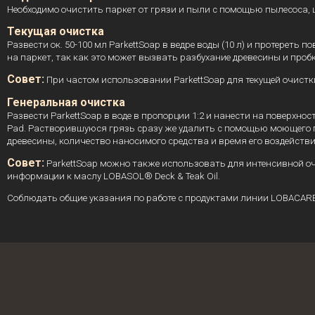
Необходимо очистить паркет от грязи и пыли с помощью пылесоса,
Текущая очистка
Развести ок. 50-100 мл ParkettSoap в ведре воды (10 л) и протерет
на паркет, так как это может вызвать разбухание древесины и пробк
Совет:
При частом использовании ParkettSoap для текущей очистк
Генеральная очистка
Развести ParkettSoap в воде в пропорции 1:2 и нанести на поверхн
Pad. Растворившуюся грязь сразу же удалить с помощью моющего 
древесины, количество наносимого средства и время его воздейст
Совет:
ParkettSoap можно также использовать для интенсивной оч
информации к маслу LOBASOL® Deck & Teak Oil.
Соблюдать общие указания по работе с продуктами линии LOBACARE