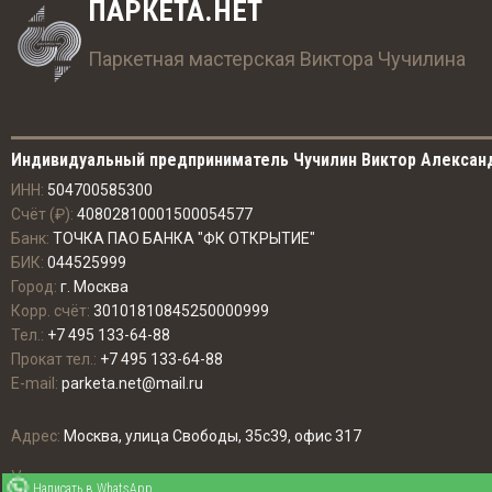
ПАРКЕТА.НЕТ
Паркетная мастерская Виктора Чучилина
Индивидуальный предприниматель Чучилин Виктор Алексан
ИНН:
504700585300
Счёт (₽):
40802810001500054577
Банк:
ТОЧКА ПАО БАНКА "ФК ОТКРЫТИЕ"
БИК:
044525999
Город:
г. Москва
Корр. счёт:
30101810845250000999
Тел.:
+7 495 133-64-88
Прокат тел.:
+7 495 133-64-88
E-mail:
parketa.net@mail.ru
Адрес:
Москва, улица Свободы, 35с39, офис 317
Укладка паркета и доски
Написать в WhatsApp