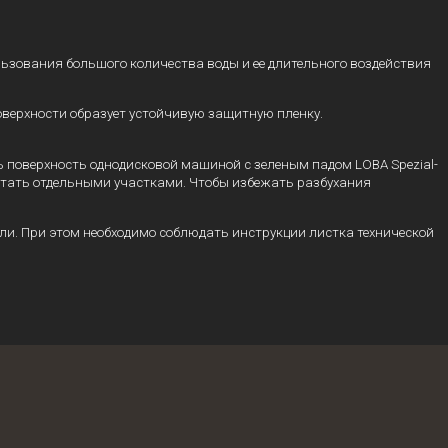
пользования большого количества воды и ее длительного воздействия
оверхности образует устойчивую защитную пленку.
ть поверхность однодисковой машиной с зеленым падом LOBA Spezial-
отать отдельными участками. Чтобы избежать разбухания
ли. При этом необходимо соблюдать инструкции листка технической