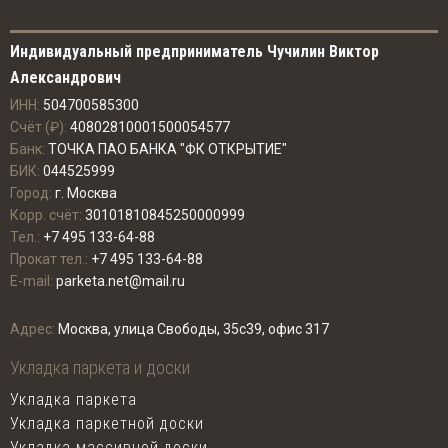
Индивидуальный предприниматель Чучилин Виктор
Александрович
ИНН:
504700585300
Счёт (₽):
40802810001500054577
Банк:
ТОЧКА ПАО БАНКА "ФК ОТКРЫТИЕ"
БИК:
044525999
Город:
г. Москва
Корр. счёт:
30101810845250000999
Тел.:
+7 495 133-64-88
Прокат тел.:
+7 495 133-64-88
E-mail:
parketa.net@mail.ru
Адрес:
Москва, улица Свободы, 35с39, офис 317
Укладка паркета и доски
Укладка паркета
Укладка паркетной доски
Укладка массивной доски