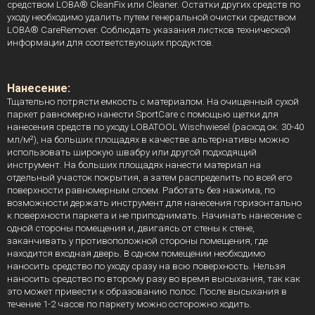
средством LOBA® CleanFix или Cleaner. Остатки других средств по
уходу необходимо удалить путем генеральной очистки средством
LOBA® CareRemover. Соблюдать указания листков технической
информации для соответствующих продуктов.
Нанесение:
Тщательно потрясти емкость с материалом. На очищенный сухой
паркет равномерно нанести SportCare с помощью щетки для
нанесения средств по уходу LOBATOOL Wischwiesel (расход ок. 30-40
мл/м²), на больших площадях в качестве альтернативы можно
использовать широкую швабру или другой подходящий
инструмент. На больших площадях нанести материал на
отдельный участок покрытия, а затем распределить по всей его
поверхности равномерным слоем. Работать без нажима, по
возможности держать инструмент для нанесения горизонтально
к поверхности паркета и не приподнимать. Начинать нанесение с
одной стороны помещения и, двигаясь от стены к стене,
заканчивать у противоположной стороны помещения, где
находится входная дверь. В одном помещении необходимо
наносить средство по уходу сразу на всю поверхность. Нельзя
наносить средство по второму разу во время высыхания, так как
это может привести к образованию полос. После высыхания в
течение 1-2 часов по паркету можно осторожно ходить.