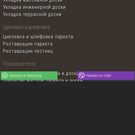
Укладка инженерной доски
Укладка террасной доски
Циклевка и шлифовка
Циклевка и шлифовка паркета
Реставрация паркета
Реставрация лестниц
Покраска пола
Покрытие лаком паркета и доски
Написать в WhatsApp
Написать в Viber
Покрытие маслом паркета и доски
Тонировка паркета и доски
Продукция
Штучный паркет
Художественный паркет
Паркетная доска Coswick