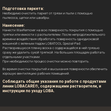
Подготовка паркета:
Необходимо очистить паркет от грязи и пыли с помощью
пылесоса, щетки или швабры.
Нанесение:
Нанести WaxRemover на всю поверхность покрытия с помощью
тряпки или емкости с распылителем. После непродолжительного
времени воздействия обработать поверхность однодисковой
машиной с зеленым падом LOBATOOL Spezial-Pad.
Растворившуюся пленку воска с содержащейся в ней грязью
сразу же удалить сухой тряпкой. На больших площадях работать
отдельными участками.
При необходимости процесс очистки можно повторить.
Во время очистки покрытий и высыхания поверхности обеспечить
хорошую вентиляцию рабочих помещений.
Соблюдать общие указания по работе с продуктами
линии LOBACARE®, содержащими растворители, и
инструкции по уходу LOBA.