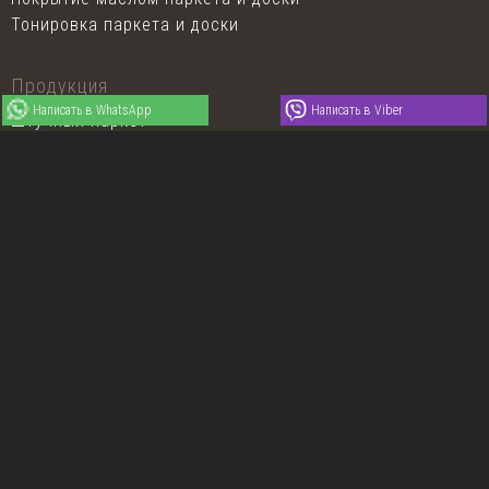
Тонировка паркета и доски
Продукция
Написать в WhatsApp
Написать в Viber
Штучный паркет
Художественный паркет
Паркетная доска Coswick
Спортивные полы Coswick
Паркетная химия
Паркетный лак
Масло для пола
Клей для паркета
Грунтовка для пола
Средства для ухода
Обслуживание паркета
Обслуживание террасной доски
Прокат оборудования