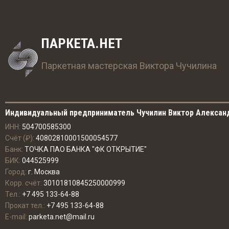
ПАРКЕТА.НЕТ
Паркетная мастерская Виктора Чучилина
Индивидуальный предприниматель Чучилин Виктор Алексан
ИНН:
504700585300
Счёт (₽):
40802810001500054577
Банк:
ТОЧКА ПАО БАНКА "ФК ОТКРЫТИЕ"
БИК:
044525999
Город:
г. Москва
Корр. счёт:
30101810845250000999
Тел.:
+7 495 133-64-88
Прокат тел.:
+7 495 133-64-88
E-mail:
parketa.net@mail.ru